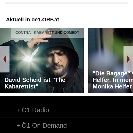
Aktuell in oe1.ORF.at
CONTRA - KABARETT UND COMEDY
"Die Bagage"
David Scheid ist "The
Helfer. In me
Kabarettist"
Monika Helfer
Ö1 Radio
Ö1 On Demand