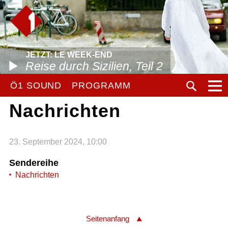
JETZT: LE WEEK-END
Reise durch Sizilien, Teil 2
Ö1 SOUND
PROGRAMM
Nachrichten
23. September 2024, 10:00
Sendereihe
Nachrichten
Seitenanfang