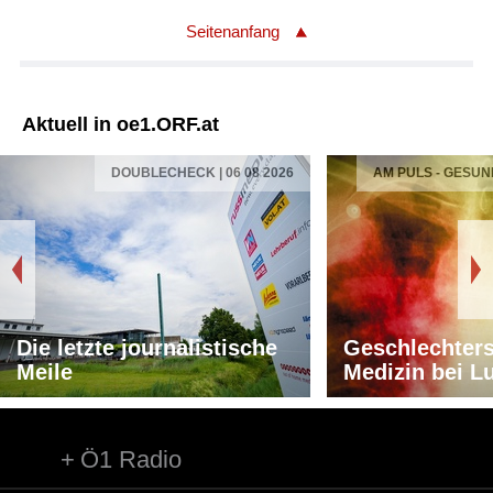
Seitenanfang
Aktuell in oe1.ORF.at
DOUBLECHECK | 06 08 2026
AM PULS - GESUN
Die letzte journalistische
Geschlechters
Meile
Medizin bei L
Ö1 Radio