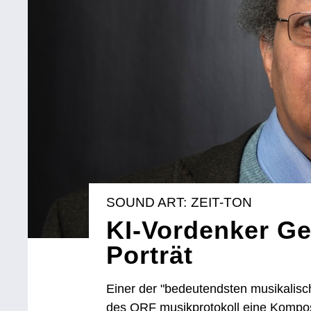
SOUND ART: ZEIT-TON
KI-Vordenker Ge
Porträt
Einer der "bedeutendsten musikalisch
des ORF musikprotokoll eine Kompos