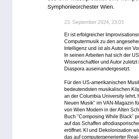
Symphonieorchester Wien.
23. September 2024, 23:03
Er ist erfolgreicher Improvisations
Computermusik zu den angesehens
Intelligenz und ist als Autor ein 
In seinen Arbeiten hat sich der 
Wissenschaftler und Autor zuletzt 
Diaspora auseinandergesetzt.
Für den US-amerikanischen Musikp
bedeutendsten musikalischen Köpfe
an der Columbia University lehrt,
Neuen Musik" im VAN-Magazin für
von Wien Modern in der Alten Sch
Buch "Composing While Black" prä
auf das Schaffen afrodiasporisc
eröffnet. KI und Dekolonisation w
das auf computergenerierter Real-