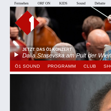
Fernsehen
ORF ON
KIDS
Sound
Debatte
JETZT: DAS Ö1 KONZERT
Dalia Stasevska am Pult der Wie
Ö1 SOUND
PROGRAMM
CLUB
SH