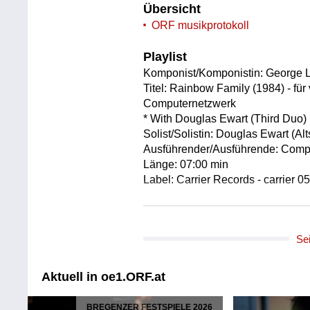
Übersicht
ORF musikprotokoll
Playlist
Komponist/Komponistin: George L
Titel: Rainbow Family (1984) - für 
Computernetzwerk
* With Douglas Ewart (Third Duo)
Solist/Solistin: Douglas Ewart (Alt
Ausführender/Ausführende: Comp
Länge: 07:00 min
Label: Carrier Records - carrier 0
Komponist/Komponistin: George L
Titel: Voyager (1993)
Se
* Voyager Duo 8
Solist/Solistin: Roscoe Mitchell (
Ausführender/Ausführende: Voyage
Aktuell in oe1.ORF.at
Improvisations-Orchester)
Länge: 03:59 min
BREGENZER FESTSPIELE 2026