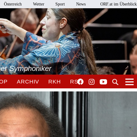
Österreich
Wetter
Sport
News
ORF.at im Überblick
ner Symphoniker
OP
ARCHIV
RKH
RSO