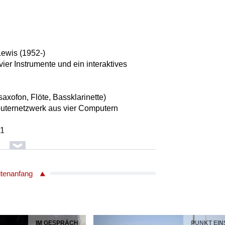
ewis (1952-)
vier Instrumente und ein interaktives
saxofon, Flöte, Bassklarinette)
uternetzwerk aus vier Computern
51
ewis (1952-)
itenanfang
Altsaxofon, Sopransaxofon)
r (computergesteuertes, virtuelles
IM GESPRÄCH
PUNKT EIN