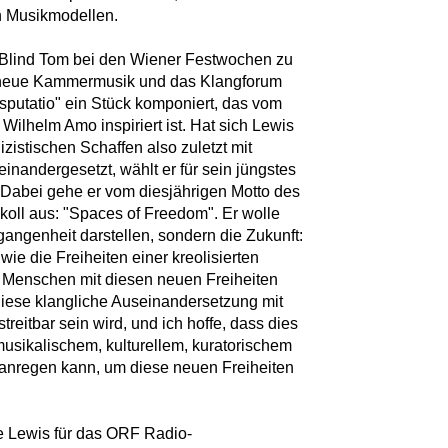
en Musikmodellen.
 Blind Tom bei den Wiener Festwochen zu
ür neue Kammermusik und das Klangforum
isputatio" ein Stück komponiert, das vom
ilhelm Amo inspiriert ist. Hat sich Lewis
zistischen Schaffen also zuletzt mit
inandergesetzt, wählt er für sein jüngstes
 Dabei gehe er vom diesjährigen Motto des
oll aus: "Spaces of Freedom". Er wolle
gangenheit darstellen, sondern die Zukunft:
wie die Freiheiten einer kreolisierten
ir Menschen mit diesen neuen Freiheiten
diese klangliche Auseinandersetzung mit
reitbar sein wird, und ich hoffe, dass dies
musikalischem, kulturellem, kuratorischem
nregen kann, um diese neuen Freiheiten
 Lewis für das ORF Radio-