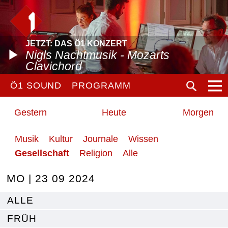
JETZT: DAS Ö1 KONZERT
Nigls Nachtmusik - Mozarts
Clavichord
Ö1 SOUND
PROGRAMM
Gestern
Heute
Morgen
Musik
Kultur
Journale
Wissen
Gesellschaft
Religion
Alle
MO | 23 09 2024
ALLE
FRÜH