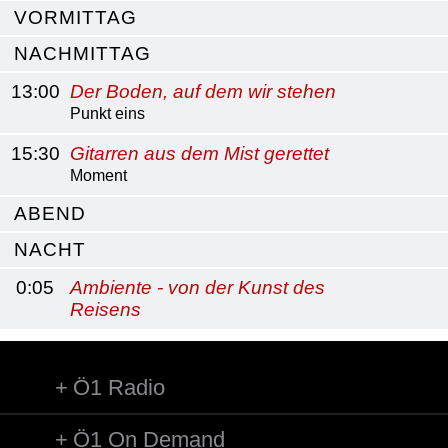
VORMITTAG
NACHMITTAG
13:00
Der Boden, auf dem wir stehen
Punkt eins
15:30
Gitarren aus dem Mist gerettet
Moment
ABEND
NACHT
0:05
Ambiente - von der Kunst des
Reisens
Ö1 Radio
Ö1 On Demand