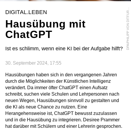
P
A
/
P
H
I
L
I
P
P
V
O
N
D
I
T
F
U
T
D
H
DIGITAL.LEBEN
R
Hausübung mit
ChatGPT
Ist es schlimm, wenn eine KI bei der Aufgabe hilft?
30. September 2024, 17:55
Hausübungen haben sich in den vergangenen Jahren
durch die Möglichkeiten der Künstlichen Intelligenz
verändert. Da immer öfter ChatGPT einen Aufsatz
schreibt, suchen viele Schulen und Lehrpersonen nach
neuen Wegen, Hausübungen sinnvoll zu gestalten und
die KI als neue Chance zu nutzen. Eine
Herangehensweise ist, ChatGPT bewusst zuzulassen
und in die Hausübung zu integrieren. Desiree Prammer
hat darüber mit Schülern und einer Lehrerin gesprochen.