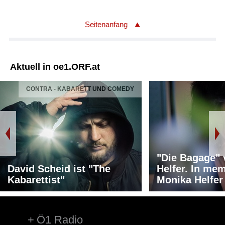
Seitenanfang
Aktuell in oe1.ORF.at
CONTRA - KABARETT UND COMEDY
"Die Bagage"
David Scheid ist "The
Helfer. In me
Kabarettist"
Monika Helfer
Ö1 Radio