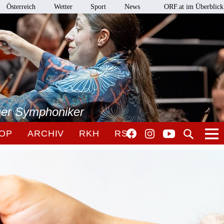
Österreich
Wetter
Sport
News
ORF.at im Überblick
ner Symphoniker
OP
ARCHIV
RKH
RSO