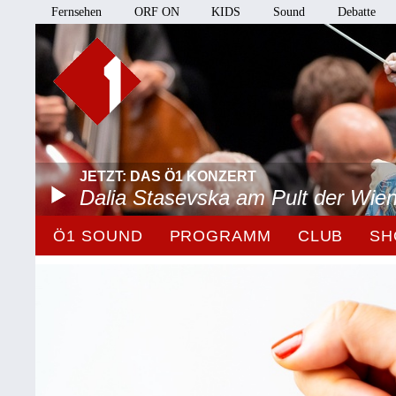
Fernsehen
ORF ON
KIDS
Sound
Debatte
JETZT: DAS Ö1 KONZERT
Dalia Stasevska am Pult der Wie
Ö1 SOUND
PROGRAMM
CLUB
SH