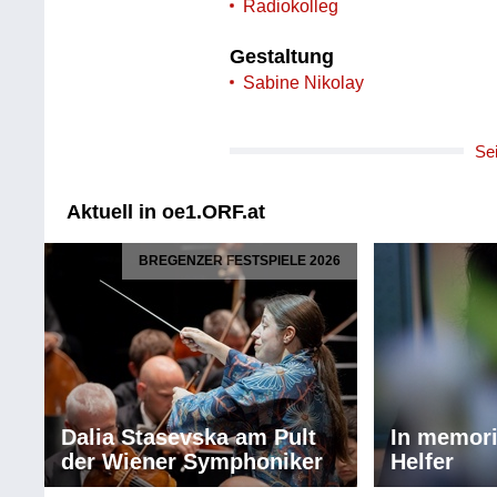
Radiokolleg
Gestaltung
Sabine Nikolay
Se
Aktuell in oe1.ORF.at
BREGENZER FESTSPIELE 2026
Dalia Stasevska am Pult
In memor
der Wiener Symphoniker
Helfer