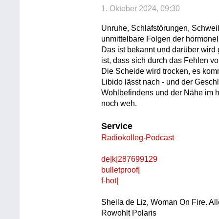
1. Oktober 2024, 09:30
Unruhe, Schlafstörungen, Schwei
unmittelbare Folgen der hormone
Das ist bekannt und darüber wird
ist, dass sich durch das Fehlen v
Die Scheide wird trocken, es komm
Libido lässt nach - und der Gesch
Wohlbefindens und der Nähe im hek
noch weh.
Service
Radiokolleg-Podcast
de|k|287699129
bulletproof|
f-hot|
Sheila de Liz, Woman On Fire. All
Rowohlt Polaris