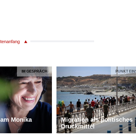
itenanfang
IM GESPRÄCH
PUNKT EIN
iam Monika
Migration als politisches
Druckmittel