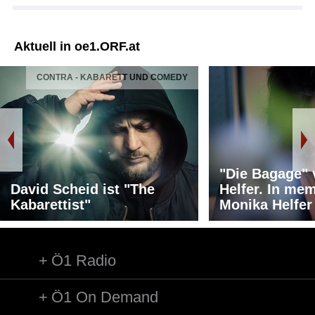
Aktuell in oe1.ORF.at
CONTRA - KABARETT UND COMEDY
"Die Bagage"
David Scheid ist "The
Helfer. In me
Kabarettist"
Monika Helfer
Ö1 Radio
Ö1 On Demand