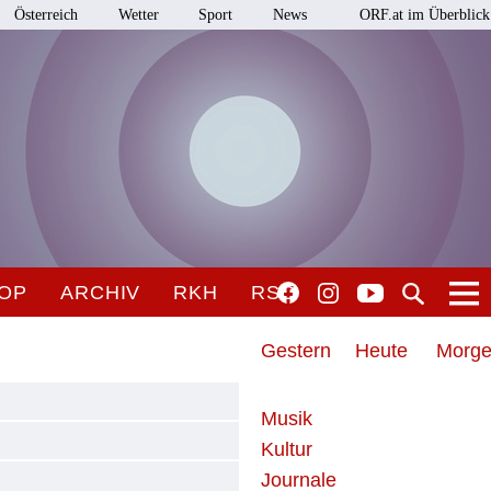
Österreich
Wetter
Sport
News
ORF.at im Überblick
OP
ARCHIV
RKH
RSO
Gestern
Heute
Morg
Musik
Kultur
Journale