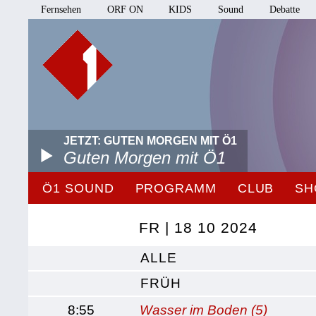
Fernsehen
ORF ON
KIDS
Sound
Debatte
JETZT: GUTEN MORGEN MIT Ö1
Guten Morgen mit Ö1
Ö1 SOUND
PROGRAMM
CLUB
SH
FR | 18 10 2024
ALLE
FRÜH
8:55
Wasser im Boden (5)