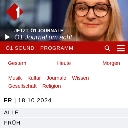
JETZT: Ö1 JOURNALE
Ö1 Journal um acht
Ö1 SOUND
PROGRAMM
Gestern
Heute
Morgen
Musik
Kultur
Journale
Wissen
Gesellschaft
Religion
FR | 18 10 2024
ALLE
FRÜH