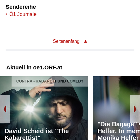
Sendereihe
Ö1 Journale
Seitenanfang
Aktuell in oe1.ORF.at
CONTRA - KABARETT UND COMEDY
"Die Bagage"
David Scheid ist "The
Helfer. In me
Kabarettist"
Monika Helfer