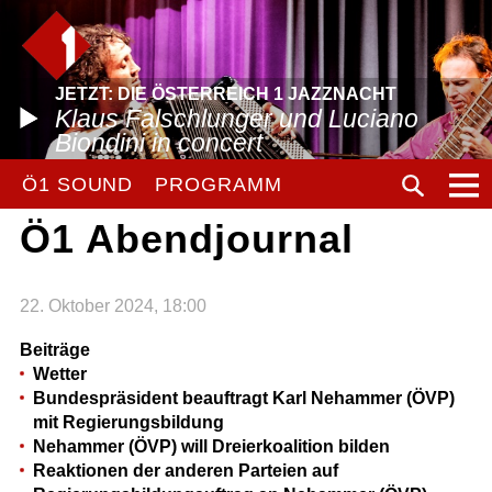
JETZT: DIE ÖSTERREICH 1 JAZZNACHT
Klaus Falschlunger und Luciano
Biondini in concert
Ö1 SOUND
PROGRAMM
Ö1 Abendjournal
22. Oktober 2024, 18:00
Beiträge
Wetter
Bundespräsident beauftragt Karl Nehammer (ÖVP)
mit Regierungsbildung
Nehammer (ÖVP) will Dreierkoalition bilden
Reaktionen der anderen Parteien auf