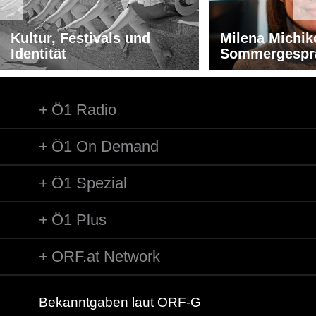
Kultur, Festivals und
Milena Michik
Identität
Sommergespr
Ö1 Radio
Ö1 On Demand
Ö1 Spezial
Ö1 Plus
ORF.at Network
Bekanntgaben laut ORF-G