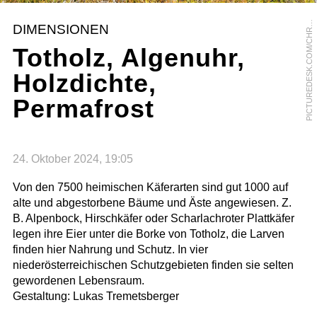
I
C
T
U
R
E
D
E
S
K
.
C
O
M
/
C
H
M
O
R
A
N
G
E
/
A
L
F
R
E
D
H
O
F
E
P
O
R
DIMENSIONEN
R
Totholz, Algenuhr,
Holzdichte,
Permafrost
24. Oktober 2024, 19:05
Von den 7500 heimischen Käferarten sind gut 1000 auf
alte und abgestorbene Bäume und Äste angewiesen. Z.
B. Alpenbock, Hirschkäfer oder Scharlachroter Plattkäfer
legen ihre Eier unter die Borke von Totholz, die Larven
finden hier Nahrung und Schutz. In vier
niederösterreichischen Schutzgebieten finden sie selten
gewordenen Lebensraum.
Gestaltung: Lukas Tremetsberger