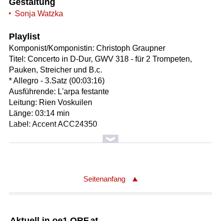
Gestaltung
Sonja Watzka
Playlist
Komponist/Komponistin: Christoph Graupner
Titel: Concerto in D-Dur, GWV 318 - für 2 Trompeten,
Pauken, Streicher und B.c.
* Allegro - 3.Satz (00:03:16)
Ausführende: L'arpa festante
Leitung: Rien Voskuilen
Länge: 03:14 min
Label: Accent ACC24350
Komponist/Komponistin: Franz Liszt
Titel: Eroica - Etüde Nr.7 in Es-Dur: Allegro
Solist/Solistin: Andrey Gugnin
Länge: 04:29 min
Seitenanfang
Label: Piano Classics PCL10158
Komponist/Komponistin: Johann Sebastian Bach 1685-
Aktuell in oe1.ORF.at