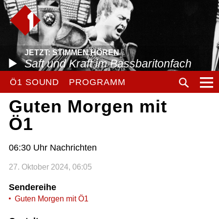
JETZT: STIMMEN HÖREN
Saft und Kraft im Bassbaritonfach
Ö1 SOUND
PROGRAMM
Guten Morgen mit
Ö1
06:30 Uhr Nachrichten
27. Oktober 2024, 06:05
Sendereihe
Guten Morgen mit Ö1