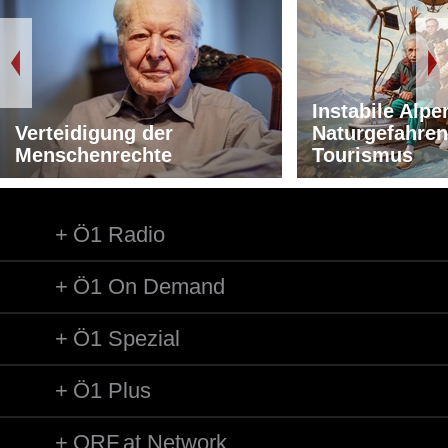
Instabile Alpe
Verteidigung der
Naturgefahren
Menschenrechte
Tourismus
Ö1 Radio
Ö1 On Demand
Ö1 Spezial
Ö1 Plus
ORF.at Network