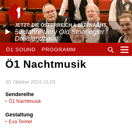
JETZT: DIE ÖSTERREICH 1 JAZZNACHT
50 Jahre Very Old Stoariegler
Dixielandband
Ö1 SOUND
PROGRAMM
Ö1 Nachtmusik
30. Oktober 2024, 01:03
Sendereihe
Ö1 Nachtmusik
Gestaltung
Eva Teimel