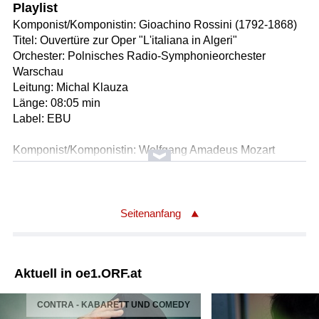
Playlist
Komponist/Komponistin: Gioachino Rossini (1792-1868)
Titel: Ouvertüre zur Oper "L'italiana in Algeri"
Orchester: Polnisches Radio-Symphonieorchester
Warschau
Leitung: Michal Klauza
Länge: 08:05 min
Label: EBU
Komponist/Komponistin: Wolfgang Amadeus Mozart
(1756-1791)
Titel: Konzert für Klavier und Orchester Nr. 19 in F-Dur, KV
459
Solist/Solistin: Mateusz Krzyzowski, Klavier
Seitenanfang
Orchester: Polnisches Radio-Symphonieorchester
Warschau
Leitung: Michal Klauza
Aktuell in oe1.ORF.at
Länge: 28:10 min
Label: EBU
CONTRA - KABARETT UND COMEDY