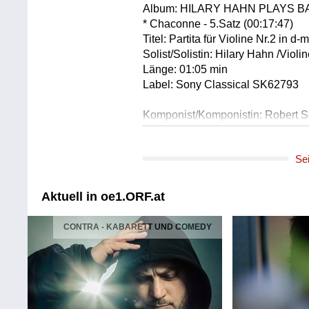
Album: HILARY HAHN PLAYS 
* Chaconne - 5.Satz (00:17:47)
Titel: Partita für Violine Nr.2 in 
Solist/Solistin: Hilary Hahn /Violi
Länge: 01:05 min
Label: Sony Classical SK62793
Komponist/Komponistin: Robert
Album: Per aspera ad astra
* Nr. 8: Schnell und spielend
Se
Titel: Kreisleriana. Fantasien für K
Solist/Solistin: Andrey Denisenko 
Länge: 03:35 min
Aktuell in oe1.ORF.at
Label: Genuin GEN24852 EAN: 
CONTRA - KABARETT UND COMEDY
Komponist/Komponistin: Robert
Album: Per aspera ad astra
* Nr. 6: Sehr langsam
Titel: Kreisleriana. Fantasien für K
Solist/Solistin: Andrey Denisenko 