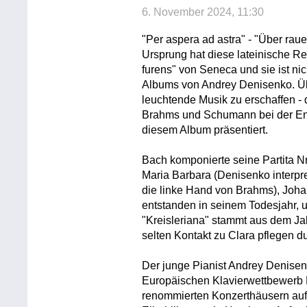
6. November 2024, 11:30
"Per aspera ad astra" - "Über rau
Ursprung hat diese lateinische R
furens" von Seneca und sie ist ni
Albums von Andrey Denisenko. Üb
leuchtende Musik zu erschaffen -
Brahms und Schumann bei der Ents
diesem Album präsentiert.
Bach komponierte seine Partita Nr
Maria Barbara (Denisenko interpre
die linke Hand von Brahms), Joh
entstanden in seinem Todesjahr,
"Kreisleriana" stammt aus dem Jah
selten Kontakt zu Clara pflegen du
Der junge Pianist Andrey Denisen
Europäischen Klavierwettbewerb B
renommierten Konzerthäusern auf,