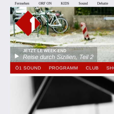
Fernsehen
ORF ON
KIDS
Sound
Debatte
JETZT: LE WEEK-END
Reise durch Sizilien, Teil 2
Ö1 SOUND
PROGRAMM
CLUB
SH