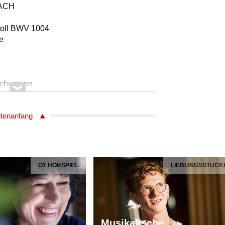
BACH
d-moll BWV 1004
ne
 Schumann
itenanfang
lavier, op. 16
/Klavier
4260036258523
Ö1 HÖRSPIEL
LIEBLINGSSTÜCK
 Schumann
lavier, op. 16
/Klavier
Musikalische