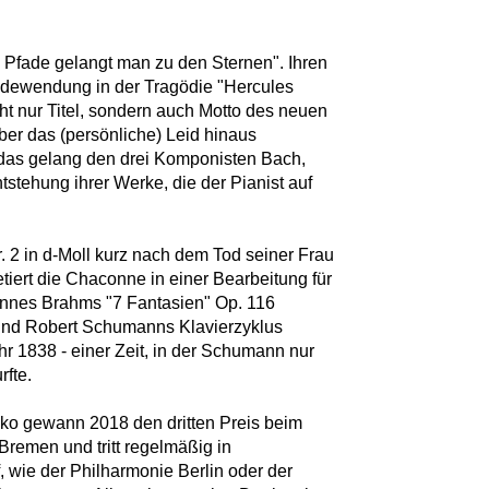
e Pfade gelangt man zu den Sternen". Ihren
edewendung in der Tragödie "Hercules
cht nur Titel, sondern auch Motto des neuen
er das (persönliche) Leid hinaus
 das gelang den drei Komponisten Bach,
tehung ihrer Werke, die der Pianist auf
. 2 in d-Moll kurz nach dem Tod seiner Frau
tiert die Chaconne in einer Bearbeitung für
annes Brahms "7 Fantasien" Op. 116
 und Robert Schumanns Klavierzyklus
r 1838 - einer Zeit, in der Schumann nur
rfte.
ko gewann 2018 den dritten Preis beim
remen und tritt regelmäßig in
 wie der Philharmonie Berlin oder der