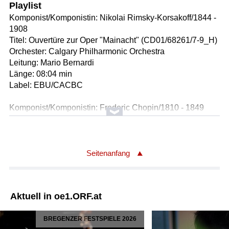
Playlist
Komponist/Komponistin: Nikolai Rimsky-Korsakoff/1844 -
1908
Titel: Ouvertüre zur Oper "Mainacht" (CD01/68261/7-9_H)
Orchester: Calgary Philharmonic Orchestra
Leitung: Mario Bernardi
Länge: 08:04 min
Label: EBU/CACBC
Komponist/Komponistin: Frederic Chopin/1810 - 1849
Titel: Ballade Nr.3 in As-Dur op.47 - für Klavier
Solist/Solistin: Anika Vavic Klavier
Länge: 07:43 min
Label: EBU/DEWDR
Seitenanfang
Komponist/Komponistin: Oskar Nedbal/1874 - 1930
Bearbeiter/Bearbeiterin: Miroslav Homolka
Aktuell in oe1.ORF.at
Titel: "Die Monate" Szene aus dem Ballett "Von Märchen
zu Märchen"
BREGENZER FESTSPIELE 2026
Orchester: Dvorak Kammerorchester