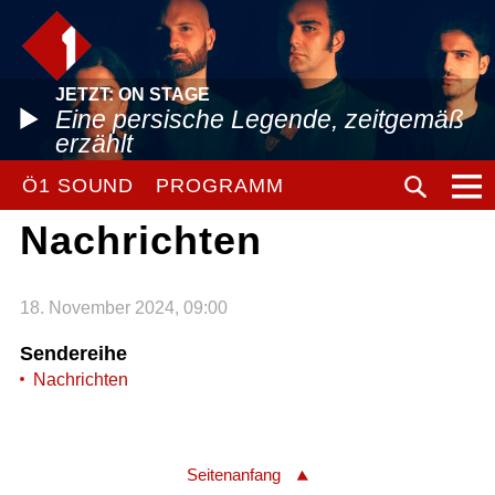
JETZT: ON STAGE
Eine persische Legende, zeitgemäß
erzählt
Ö1 SOUND
PROGRAMM
Nachrichten
18. November 2024, 09:00
Sendereihe
Nachrichten
Seitenanfang