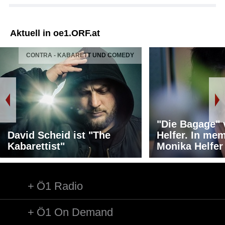
Aktuell in oe1.ORF.at
CONTRA - KABARETT UND COMEDY
"Die Bagage"
David Scheid ist "The
Helfer. In me
Kabarettist"
Monika Helfer
Ö1 Radio
Ö1 On Demand