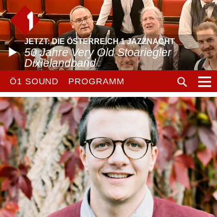
JETZT: DIE ÖSTERREICH 1 JAZZNACHT
50 Jahre Very Old Stoariegler
Dixielandband
Ö1 SOUND
PROGRAMM