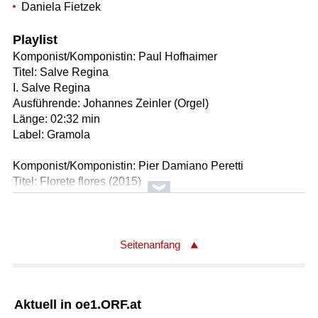
Daniela Fietzek
Playlist
Komponist/Komponistin: Paul Hofhaimer
Titel: Salve Regina
I. Salve Regina
Ausführende: Johannes Zeinler (Orgel)
Länge: 02:32 min
Label: Gramola
Komponist/Komponistin: Pier Damiano Peretti
Titel: Florete flores (2015)
Ausführende: Johannes Zeinler (Orgel)
Länge: 03:30 min
Label: Gramola
Seitenanfang
Komponist/Komponistin: Johann Sebastian Bach
Titel: Fuga sopra il Magnificat BWV 733
Ausführende: Johannes Zeinler (Orgel)
Aktuell in oe1.ORF.at
Länge: 05:10 min