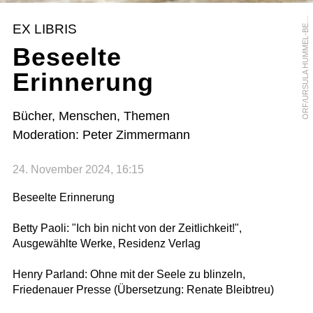
R
F
/
U
R
S
U
L
A
H
U
M
M
E
L
-
B
R
G
E
O
R
EX LIBRIS
E
Beseelte
Erinnerung
Bücher, Menschen, Themen
Moderation: Peter Zimmermann
24. November 2024, 16:15
Beseelte Erinnerung
Betty Paoli: "Ich bin nicht von der Zeitlichkeit!",
Ausgewählte Werke, Residenz Verlag
Henry Parland: Ohne mit der Seele zu blinzeln,
Friedenauer Presse (Übersetzung: Renate Bleibtreu)