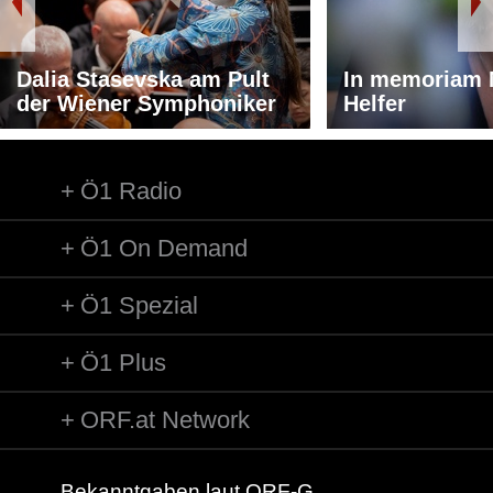
Dalia Stasevska am Pult
In memoriam 
der Wiener Symphoniker
Helfer
Ö1 Radio
Ö1 On Demand
Ö1 Spezial
Ö1 Plus
ORF.at Network
Bekanntgaben laut ORF-G