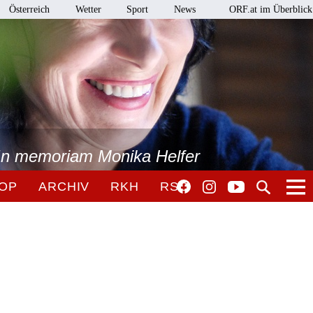
Österreich
Wetter
Sport
News
ORF.at im Überblick
 In memoriam Monika Helfer
OP
ARCHIV
RKH
RSO