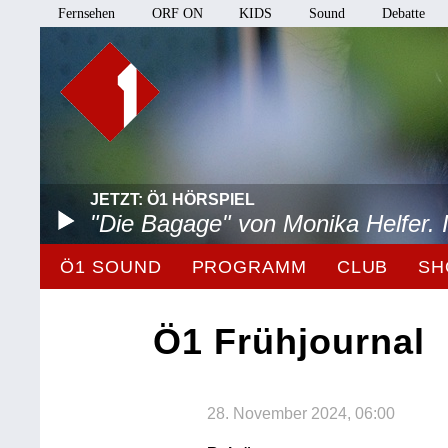
Fernsehen
ORF ON
KIDS
Sound
Debatte
JETZT: Ö1 HÖRSPIEL
"Die Bagage" von Monika Helfer.
Ö1 SOUND
PROGRAMM
CLUB
SH
Ö1 Frühjournal
28. November 2024, 06:00