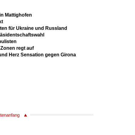
in Mattighofen
kt
en für Ukraine und Russland
räsidentschaftswahl
pulisten
 Zonen regt auf
 und Herz Sensation gegen Girona
itenanfang