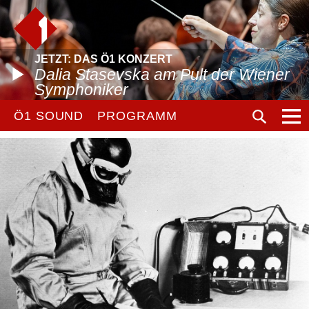
JETZT: DAS Ö1 KONZERT
Dalia Stasevska am Pult der Wiener
Symphoniker
Ö1 SOUND
PROGRAMM