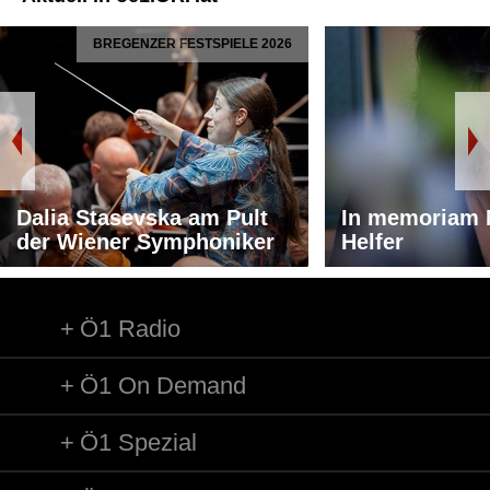
BREGENZER FESTSPIELE 2026
Dalia Stasevska am Pult
In memoriam 
der Wiener Symphoniker
Helfer
Ö1 Radio
Ö1 On Demand
Ö1 Spezial