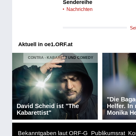
Sendereihe
Nachrichten
Se
Aktuell in oe1.ORF.at
CONTRA - KABARETT UND COMEDY
"Die Baga
David Scheid ist "The
Helfer. I
Kabarettist"
Monika He
Bekanntgaben laut ORF-G
Publikumsrat
Ko