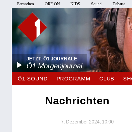
Fernsehen
ORF ON
KIDS
Sound
Debatte
JETZT: Ö1 JOURNALE
Ö1 Morgenjournal
Ö1 SOUND
PROGRAMM
CLUB
SH
Nachrichten
7. Dezember 2024, 10:00