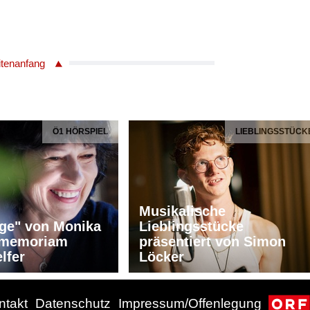
itenanfang
Ö1 HÖRSPIEL
LIEBLINGSSTÜCK
Musikalische
ge" von Monika
Lieblingsstücke
n memoriam
präsentiert von Simon
lfer
Löcker
ntakt
Datenschutz
Impressum/Offenlegung