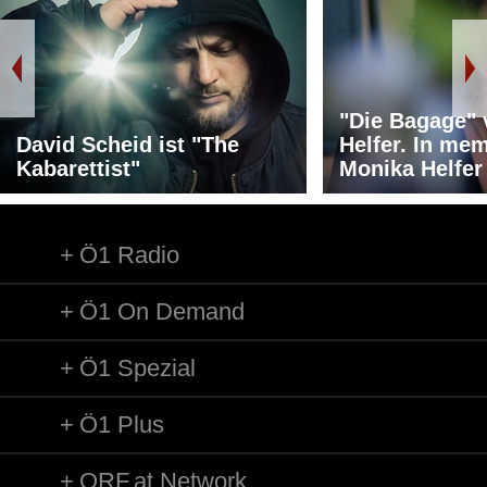
"Die Bagage"
David Scheid ist "The
Helfer. In me
Kabarettist"
Monika Helfer
Ö1 Radio
Ö1 On Demand
Ö1 Spezial
Ö1 Plus
ORF.at Network