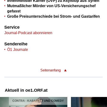
Innenminister Karner (ÖVP) zu Asylstop aus Syrien
Mutmaßlicher Mörder von US-Versicherungschef
gefasst
Große Preisunterschiede bei Strom- und Gastarifen
Service
Journal-Podcast abonnieren
Sendereihe
Ö1 Journale
Seitenanfang
Aktuell in oe1.ORF.at
CONTRA - KABARETT UND COMEDY