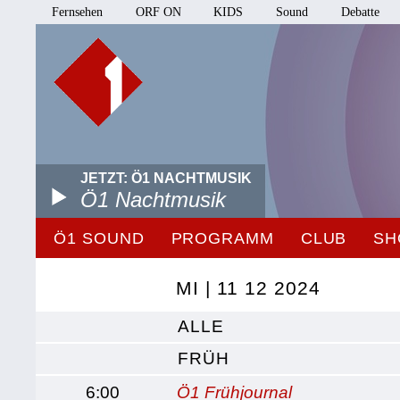
Fernsehen
ORF ON
KIDS
Sound
Debatte
JETZT: Ö1 NACHTMUSIK
Ö1 Nachtmusik
Ö1 SOUND
PROGRAMM
CLUB
SH
MI | 11 12 2024
ALLE
FRÜH
6:00
Ö1 Frühjournal