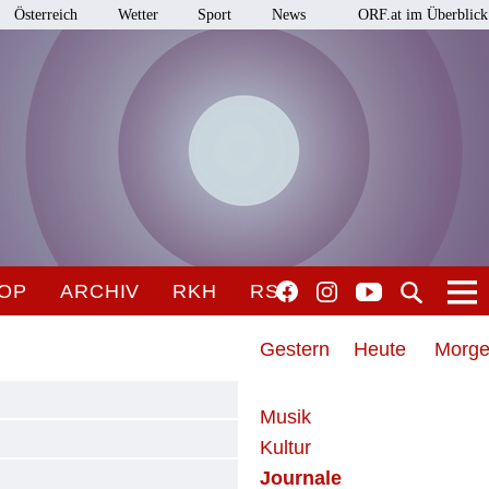
Österreich
Wetter
Sport
News
ORF.at im Überblick
OP
ARCHIV
RKH
RSO
Gestern
Heute
Morg
Musik
Kultur
Journale