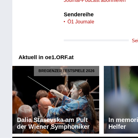
Journal-Podcast abonnieren
Sendereihe
Ö1 Journale
Se
Aktuell in oe1.ORF.at
BREGENZER FESTSPIELE 2026
Dalia Stasevska am Pult
In memor
der Wiener Symphoniker
Helfer