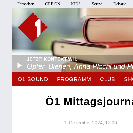
Fernsehen
ORF ON
KIDS
Sound
Debatte
JETZT: KONTEXT WH.
Opfer, Bienen, Anna Plochl und 
Ö1 SOUND
PROGRAMM
CLUB
SH
Ö1 Mittagsjourn
11. Dezember 2024, 12:00