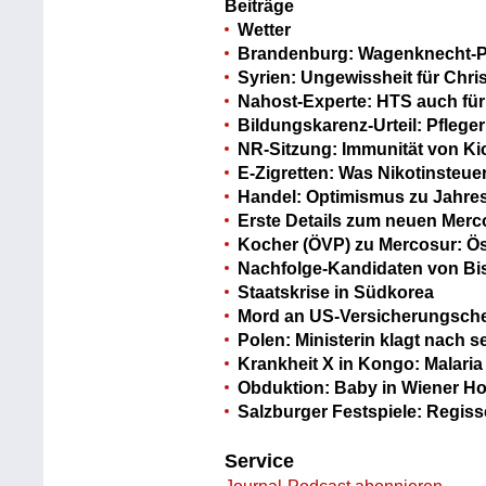
Beiträge
Wetter
Brandenburg: Wagenknecht-P
Syrien: Ungewissheit für Chri
Nahost-Experte: HTS auch für
Bildungskarenz-Urteil: Pfleg
NR-Sitzung: Immunität von Ki
E-Zigretten: Was Nikotinsteue
Handel: Optimismus zu Jahre
Erste Details zum neuen Me
Kocher (ÖVP) zu Mercosur: Ös
Nachfolge-Kandidaten von B
Staatskrise in Südkorea
Mord an US-Versicherungschef
Polen: Ministerin klagt nach 
Krankheit X in Kongo: Malari
Obduktion: Baby in Wiener Hot
Salzburger Festspiele: Regiss
Service