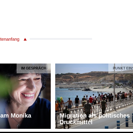
itenanfang
IM GESPRÄCH
PUNKT EIN
iam Monika
Migration als politisches
Druckmittel