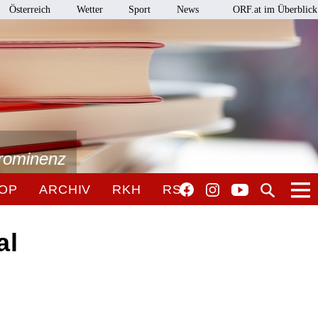
Österreich
Wetter
Sport
News
ORF.at im Überblick
Prominenz
OP
ARCHIV
RKH
RSO
al