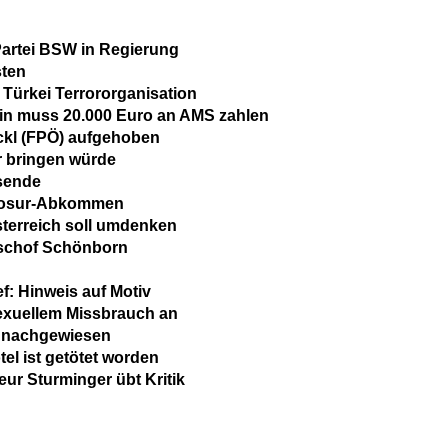
artei BSW in Regierung
sten
 Türkei Terrororganisation
erin muss 20.000 Euro an AMS zahlen
ckl (FPÖ) aufgehoben
r bringen würde
sende
rcosur-Abkommen
terreich soll umdenken
ischof Schönborn
: Hinweis auf Motiv
sexuellem Missbrauch an
a nachgewiesen
el ist getötet worden
eur Sturminger übt Kritik