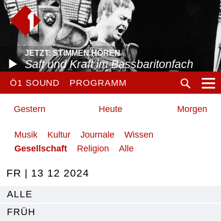
JETZT: STIMMEN HÖREN
Saft und Kraft im Bassbaritonfach
Ö1 SOUND
PROGRAMM
Gestern
Heute
Morgen
Musik
Kultur
Journale
Wissen
Gesellschaft
Religion
Alle
FR | 13 12 2024
ALLE
FRÜH