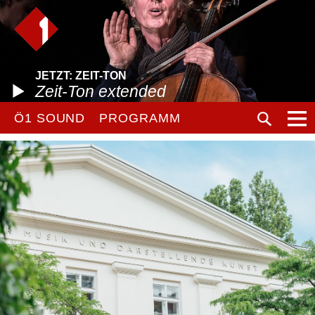
JETZT: ZEIT-TON
Zeit-Ton extended
Ö1 SOUND
PROGRAMM