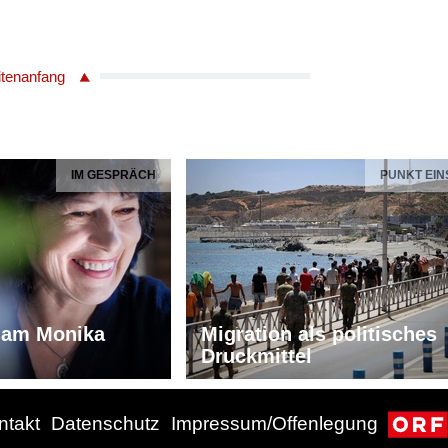
itenanfang
IM GESPRÄCH
PUNKT EIN
iam Monika
Migration als politisches
Druckmittel
ntakt
Datenschutz
Impressum/Offenlegung