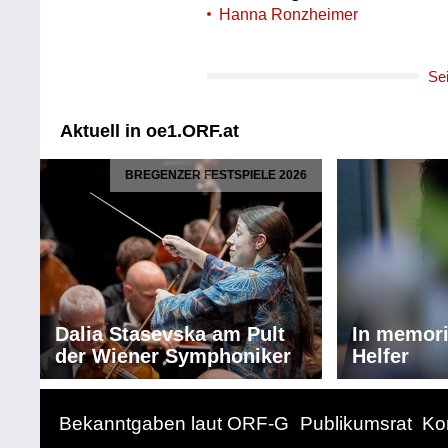
Hanna Ronzheimer
Se
Aktuell in oe1.ORF.at
BREGENZER FESTSPIELE 2026
Dalia Stasevska am Pult
In memor
der Wiener Symphoniker
Helfer
Bekanntgaben laut ORF-G
Publikumsrat
Ko