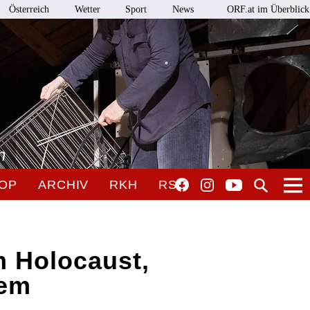
Österreich
Wetter
Sport
News
ORF.at im Überblick
n
OP
ARCHIV
RKH
RSO
 Holocaust,
ßem