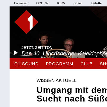
Fernsehen
ORF ON
KIDS
Sound
Debatte
JETZT: ZEIT-TON
Das 40. Ulrichsberger Kaleidopho
Ö1 SOUND
PROGRAMM
CLUB
SH
WISSEN AKTUELL
Umgang mit dem
Sucht nach Sü