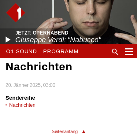
JETZT: OPERNABEND
Giuseppe Verdi: "Nabucco"
Ö1 SOUND
PROGRAMM
Nachrichten
20. Jänner 2025, 03:00
Sendereihe
Nachrichten
Seitenanfang