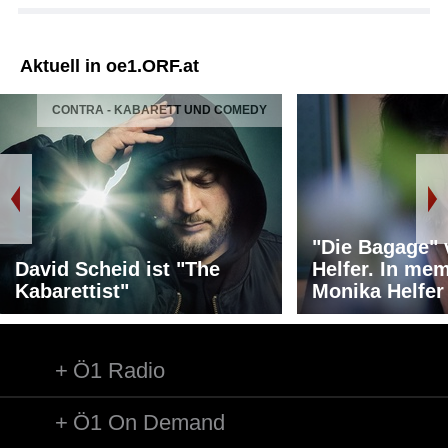
Aktuell in oe1.ORF.at
CONTRA - KABARETT UND COMEDY
"Die Bagage"
David Scheid ist "The
Helfer. In me
Kabarettist"
Monika Helfer
Ö1 Radio
Ö1 On Demand