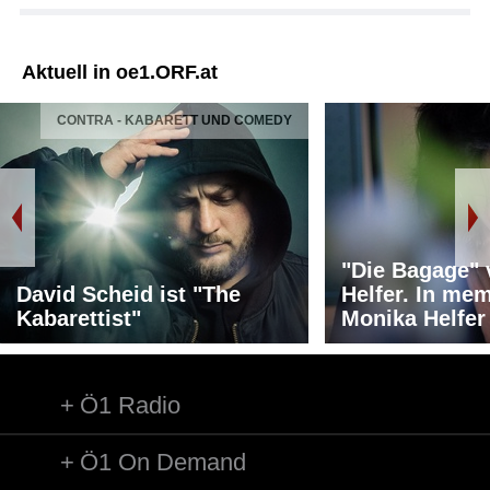
Aktuell in oe1.ORF.at
CONTRA - KABARETT UND COMEDY
"Die Bagage"
David Scheid ist "The
Helfer. In me
Kabarettist"
Monika Helfer
Ö1 Radio
Ö1 On Demand