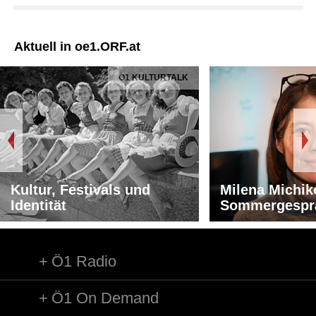
Aktuell in oe1.ORF.at
Ö1 KULTURTALK
Kultur, Festivals und
Milena Michik
Identität
Sommergespr
Ö1 Radio
Ö1 On Demand