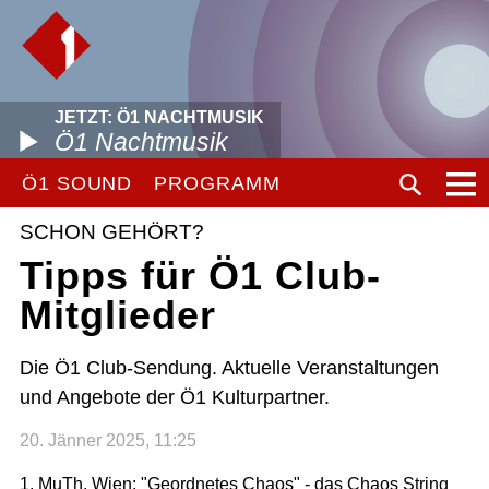
JETZT: Ö1 NACHTMUSIK
Ö1 Nachtmusik
Ö1 SOUND
PROGRAMM
SCHON GEHÖRT?
Tipps für Ö1 Club-
Mitglieder
Die Ö1 Club-Sendung. Aktuelle Veranstaltungen
und Angebote der Ö1 Kulturpartner.
20. Jänner 2025, 11:25
1. MuTh, Wien: "Geordnetes Chaos" - das Chaos String