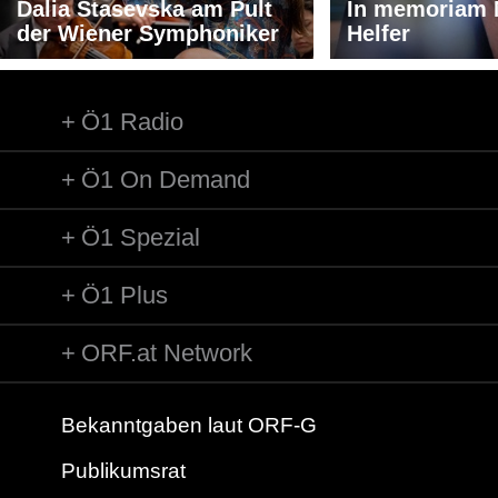
Dalia Stasevska am Pult
In memoriam 
der Wiener Symphoniker
Helfer
Ö1 Radio
Ö1 On Demand
Ö1 Spezial
Ö1 Plus
ORF.at Network
Bekanntgaben laut ORF-G
Publikumsrat