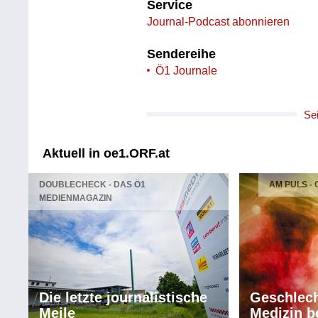
Service
Journal-Podcast abonnieren
Sendereihe
Ö1 Journale
Se
Aktuell in oe1.ORF.at
DOUBLECHECK - DAS Ö1
AM PULS -
MEDIENMAGAZIN
Die letzte journalistische
Geschlech
Meile
Medizin b