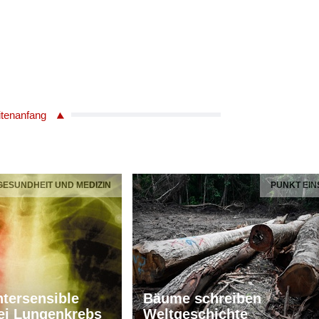
itenanfang
 GESUNDHEIT UND MEDIZIN
PUNKT EIN
tersensible
Bäume schreiben
ei Lungenkrebs
Weltgeschichte