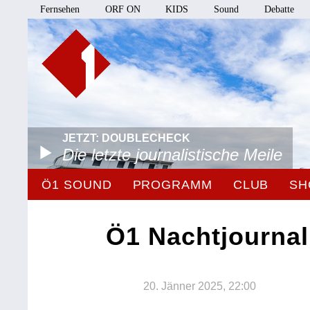
Fernsehen
ORF ON
KIDS
Sound
Debatte
JETZT: DOUBLECHECK
Die letzte journalistische Meile
Ö1 SOUND
PROGRAMM
CLUB
SH
Ö1 Nachtjournal
20. Jänner 2025, 22:00