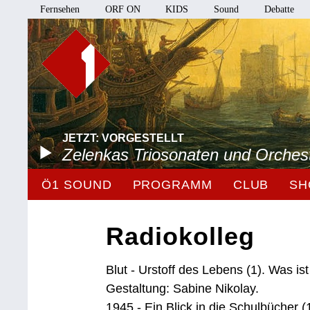
Fernsehen
ORF ON
KIDS
Sound
Debatte
JETZT: VORGESTELLT
Zelenkas Triosonaten und Orches
Ö1 SOUND
PROGRAMM
CLUB
SH
Radiokolleg
Blut - Urstoff des Lebens (1). Was ist
Gestaltung: Sabine Nikolay.
1945 - Ein Blick in die Schulbücher (