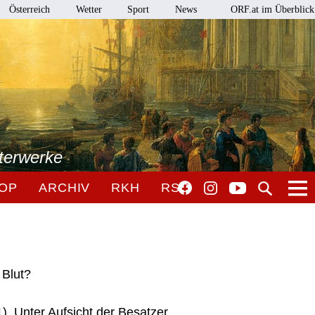
Österreich
Wetter
Sport
News
ORF.at im Überblick
terwerke
OP
ARCHIV
RKH
RSO
 Blut?
1). Unter Aufsicht der Besatzer.