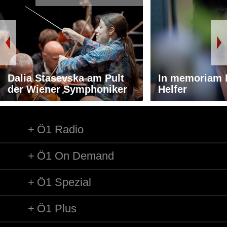
Dalia Stasevska am Pult
In memoriam 
der Wiener Symphoniker
Helfer
Ö1 Radio
Ö1 On Demand
Ö1 Spezial
Ö1 Plus