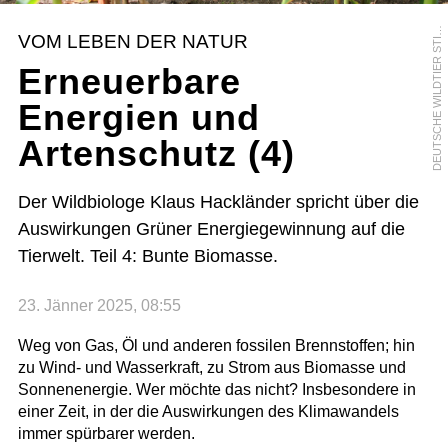
E
U
T
S
C
H
E
W
I
L
D
T
I
E
R
S
T
F
T
U
N
G
/
W
E
R
N
E
R
K
U
H
D
N
VOM LEBEN DER NATUR
I
Erneuerbare
Energien und
Artenschutz (4)
Der Wildbiologe Klaus Hackländer spricht über die
Auswirkungen Grüner Energiegewinnung auf die
Tierwelt. Teil 4: Bunte Biomasse.
23. Jänner 2025, 08:55
Weg von Gas, Öl und anderen fossilen Brennstoffen; hin
zu Wind- und Wasserkraft, zu Strom aus Biomasse und
Sonnenenergie. Wer möchte das nicht? Insbesondere in
einer Zeit, in der die Auswirkungen des Klimawandels
immer spürbarer werden.