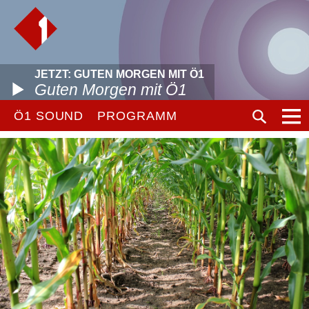
JETZT: GUTEN MORGEN MIT Ö1
Guten Morgen mit Ö1
Ö1 SOUND
PROGRAMM