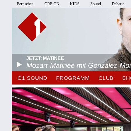
Fernsehen
ORF ON
KIDS
Sound
Debatte
JETZT: MATINEE
Mozart-Matinee mit González-Mo
Ö1 SOUND
PROGRAMM
CLUB
SH