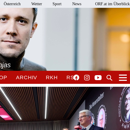
Österreich
Wetter
Sport
News
ORF.at im Überblick
njas
OP
ARCHIV
RKH
RSO