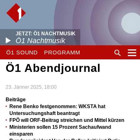
JETZT: Ö1 NACHTMUSIK
Ö1 Nachtmusik
Ö1 SOUND
PROGRAMM
Ö1 Abendjournal
23. Jänner 2025, 18:00
Beiträge
Rene Benko festgenommen: WKSTA hat
Untersuchungshaft beantragt
FPÖ will ORF-Beitrag streichen und Mittel kürzen
Ministerien sollen 15 Prozent Sachaufwand
einsparen