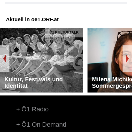
Aktuell in oe1.ORF.at
Ö1 KULTURTALK
Kultur, Festivals und
Milena Michik
Identität
Sommergespr
Ö1 Radio
Ö1 On Demand