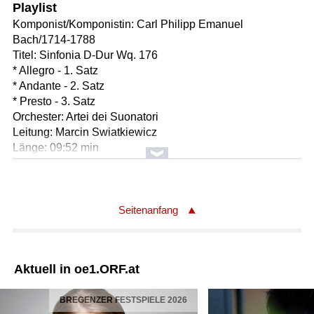
Playlist
Komponist/Komponistin: Carl Philipp Emanuel
Bach/1714-1788
Titel: Sinfonia D-Dur Wq. 176
* Allegro - 1. Satz
* Andante - 2. Satz
* Presto - 3. Satz
Orchester: Artei dei Suonatori
Leitung: Marcin Swiatkiewicz
Länge: 09:52 min
Label: EBU/PLPR
Komponist/Komponistin: Josef Myslivecek/1737-1781
Bearbeiter/Bearbeiterin: Unbekannt
Seitenanfang
Titel: Streichquintett Nr. 2 Es-Dur
* Allegro con brio - 1. Satz
* Largo - 2. Satz
Aktuell in oe1.ORF.at
* Presto - 3. Satz
Orchester: Niederländisches Kammerorchester
BREGENZER FESTSPIELE 2026
Leitung: Rudolf Werthen