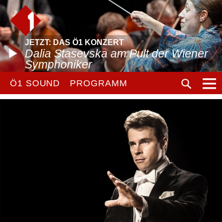
JETZT: DAS Ö1 KONZERT
Dalia Stasevska am Pult der Wiener
Symphoniker
Ö1 SOUND
PROGRAMM