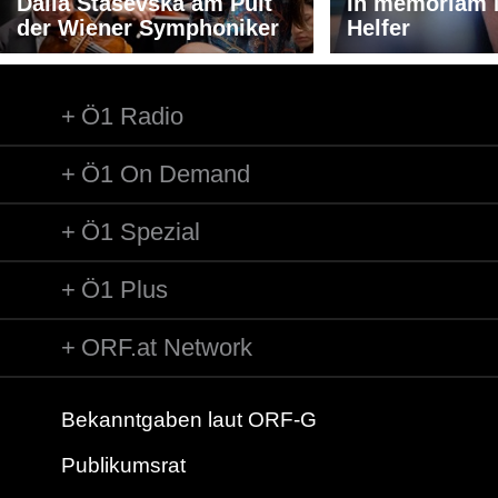
Dalia Stasevska am Pult
Rundfunks
In memoriam 
der Wiener Symphoniker
Leitung: Jakub Hrusa
Helfer
Solist/Solistin: Joshua Bell/Violine
Länge: 05:02 min
Label: EBU/DEBR
Ö1 Radio
Ö1 On Demand
Ö1 Spezial
Ö1 Plus
ORF.at Network
Bekanntgaben laut ORF-G
Publikumsrat