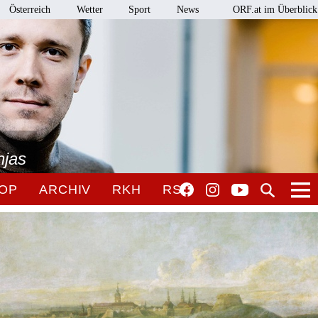
Österreich
Wetter
Sport
News
ORF.at im Überblick
njas
OP
ARCHIV
RKH
RSO