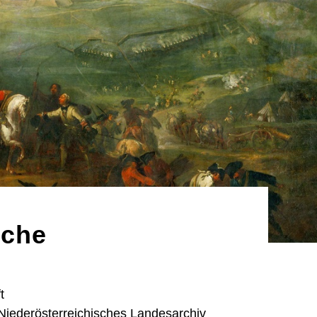
sche
t
 Niederösterreichisches Landesarchiv