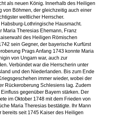
cht als neuen König. Innerhalb des Heiligen
 von Böhmen, der gleichzeitig auch einer
htigster weltlicher Herrscher.
ie Habsburg-Lothringische Hausmacht.
 Maria Theresias Ehemann, Franz
 Kaiserwahl des Heiligen Römischen
742 sein Gegner, der bayerische Kurfürst
keroberung Prags Anfang 1743 konnte Maria
önigin von Ungarn war, auch zur
n. Verbündet war die Herrscherin unter
sland und den Niederlanden. Bis zum Ende
Kriegsgeschehen immer wieder, wobei der
der Rückeroberung Schlesiens lag. Zudem
 Einfluss gegenüber Bayern stärken. Der
dete im Oktober 1748 mit dem Frieden von
üche Maria Theresias bestätigte. Ihr Mann
bereits seit 1745 Kaiser des Heiligen