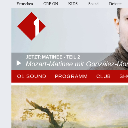
Fernsehen
ORF ON
KIDS
Sound
Debatte
JETZT: MATINEE - TEIL 2
Mozart-Matinee mit González-Mo
Ö1 SOUND
PROGRAMM
CLUB
SH