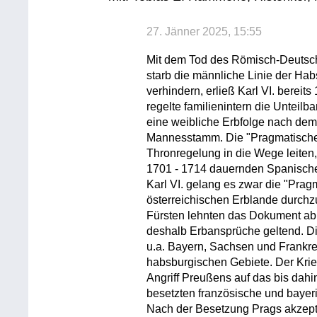
27. Jänner 2025, 15:55
Mit dem Tod des Römisch-Deutsch
starb die männliche Linie der Hab
verhindern, erließ Karl VI. bereit
regelte familienintern die Unteil
eine weibliche Erbfolge nach de
Mannesstamm. Die "Pragmatischen
Thronregelung in die Wege leiten
1701 - 1714 dauernden Spanische
Karl VI. gelang es zwar die "Prag
österreichischen Erblande durchz
Fürsten lehnten das Dokument ab
deshalb Erbansprüche geltend. Di
u.a. Bayern, Sachsen und Frankreic
habsburgischen Gebiete. Der Kr
Angriff Preußens auf das bis dahi
besetzten französische und baye
Nach der Besetzung Prags akzept