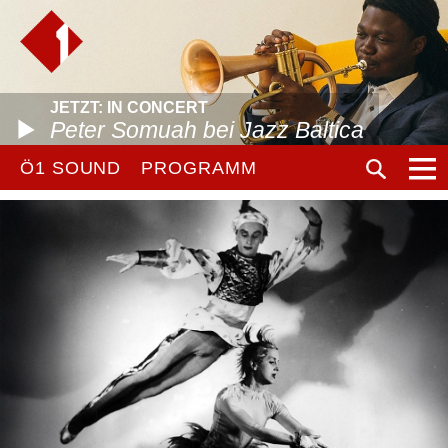
JETZT: IN CONCERT
Peter Somuah bei Jazz Baltica
Ö1 SOUND
PROGRAMM