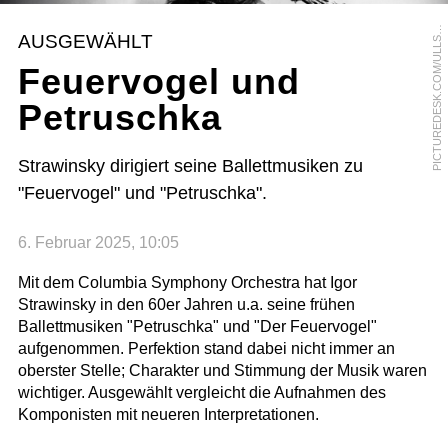
I
C
T
U
R
E
D
E
S
K
.
C
O
M
/
U
L
L
T
E
I
N
B
I
L
P
D
AUSGEWÄHLT
S
Feuervogel und
Petruschka
Strawinsky dirigiert seine Ballettmusiken zu
"Feuervogel" und "Petruschka".
6. Februar 2025, 10:05
Mit dem Columbia Symphony Orchestra hat Igor
Strawinsky in den 60er Jahren u.a. seine frühen
Ballettmusiken "Petruschka" und "Der Feuervogel"
aufgenommen. Perfektion stand dabei nicht immer an
oberster Stelle; Charakter und Stimmung der Musik waren
wichtiger. Ausgewählt vergleicht die Aufnahmen des
Komponisten mit neueren Interpretationen.