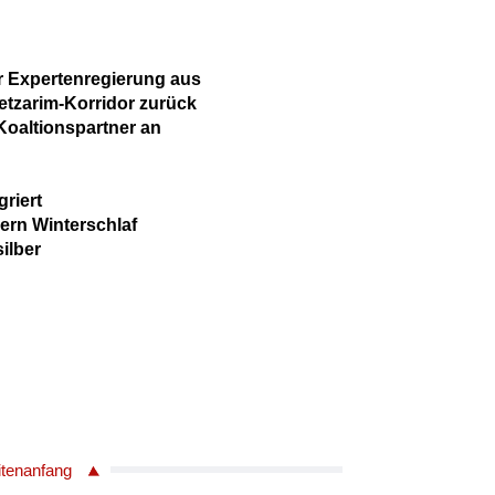
ür Expertenregierung aus
Netzarim-Korridor zurück
 Koaltionspartner an
griert
ern Winterschlaf
ilber
itenanfang