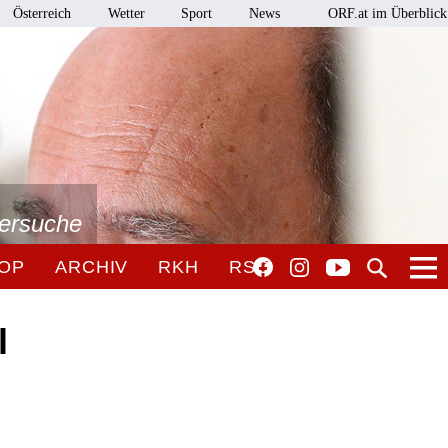
Österreich
Wetter
Sport
News
ORF.at im Überblick
tersuche
OP
ARCHIV
RKH
RSO
l