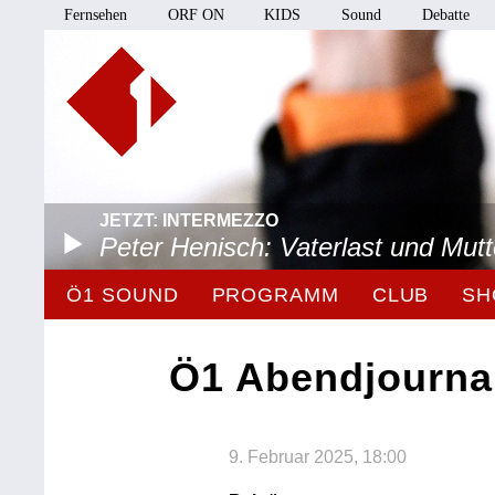
Fernsehen
ORF ON
KIDS
Sound
Debatte
JETZT: INTERMEZZO
Peter Henisch: Vaterlast und Mut
Ö1 SOUND
PROGRAMM
CLUB
SH
Ö1 Abendjourna
9. Februar 2025, 18:00