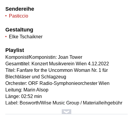
Sendereihe
Pasticcio
Gestaltung
Elke Tschaikner
Playlist
Komponist/Komponistin: Joan Tower
Gesamttitel: Konzert Musikverein Wien 4.12.2022
Titel: Fanfare for the Uncommon Woman Nr. 1 für
Blechbläser und Schlagzeug
Orchester: ORF Radio-Symphonieorchester Wien
Leitung: Marin Alsop
Länge: 02:52 min
Label: Bosworth/Wise Music Group / Materialleihgebühr
Komponist/Komponistin: Sir Edward Elgar
Gesamttitel: Salzburger Festspiele 2021 / Orchester zu
Gast