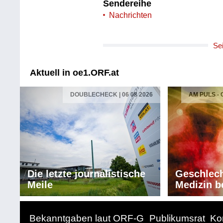
Sendereihe
Nachrichten
Se
Aktuell in oe1.ORF.at
DOUBLECHECK | 06 08 2026
AM PULS -
Die letzte journalistische
Geschlech
Meile
Medizin b
Bekanntgaben laut ORF-G
Publikumsrat
Ko