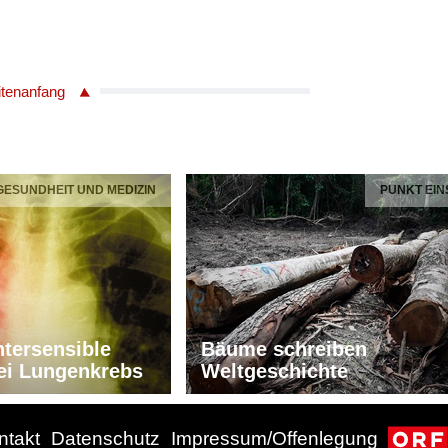
itenanfang
 GESUNDHEIT UND MEDIZIN
PUNKT EIN
tersensible
Bäume schreiben
ei Lungenkrebs
Weltgeschichte
ntakt
Datenschutz
Impressum/Offenlegung